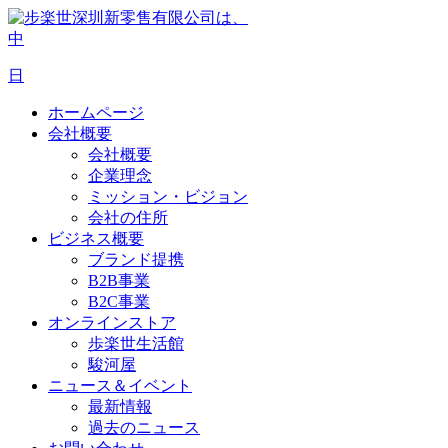
中
日
ホームページ
会社概要
会社概要
企業理念
ミッション・ビジョン
会社の住所
ビジネス概要
ブランド提携
B2B事業
B2C事業
オンラインストア
歩楽世生活館
駿河屋
ニュース＆イベント
最新情報
過去のニュース