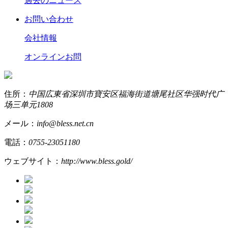
過去のニュース
お問い合わせ
会社情報
オンラインお問
住所：
中国広東省深圳市寶安区福海街道塘尾社区华强时代广
场三单元1808
メール：
info@bless.net.cn
電話：
0755-23051180
ウェブサイト：
http://www.bless.gold/